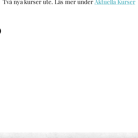
Två nya kurser ute. Läs mer under
Aktuella Kurser