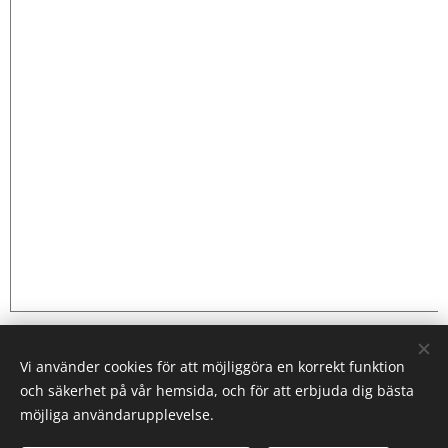
Vi använder cookies för att möjliggöra en korrekt funktion
och säkerhet på vår hemsida, och för att erbjuda dig bästa
möjliga användarupplevelse.
Alunda Brukshundklubb | Alla rättigheter reserverade.