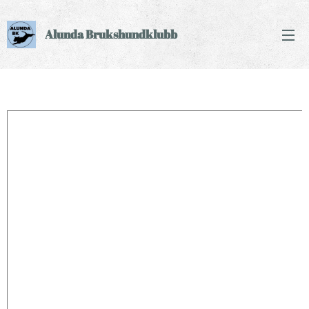
Alunda Brukshundklubb