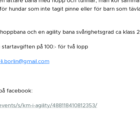
en lättare bana med hopp och tunnlar, man kör samma 
för hundar som inte tagit pinne eller för barn som tävla
 hoppbana och en agility bana svårighetsgrad ca klass 
i startavgiften på 100:- för två lopp
li.borlin@gmail.com
på facebook:
vents/s/km-i-agility/488118410812353/