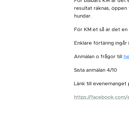
För blåbärs KM är det 
resultat räknas, öppen 
hundar.
För KM:et så är det en
Enklare förtäring ingår 
Anmälan o frågor till
he
Sista anmälan 4/10
Länk till evenemanget 
https://facebook.com/e