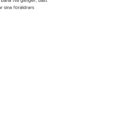
bana två gånger, bäst
r sina föräldrars
2