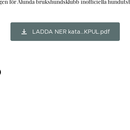
gen för Alunda brukshundsklubb inofficiella hunduts
LADDA NER kata...KPUL.pdf