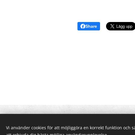
Share
Vi använder cookies för att möjliggöra en korrekt funktion och 
att erbjuda dig bästa möjliga användarupplevelse.