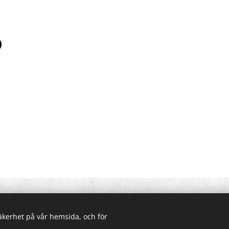
Alunda Brukshundklubb | Alla rättigheter reserverade.
Skapad med
Webnode
Cookies
säkerhet på vår hemsida, och för