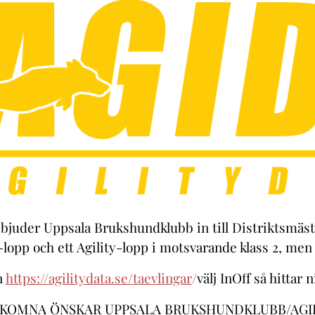
bjuder Uppsala Brukshundklubb in till Distriktsmäst
lopp och ett Agility-lopp i motsvarande klass 2, men 
n
https://agilitydata.se/taevlingar
/
välj InOff så hittar 
KOMNA ÖNSKAR UPPSALA BRUKSHUNDKLUBB/AGI