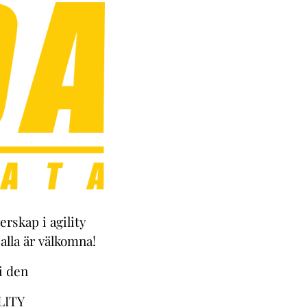
erskap i agility
alla är välkomna!
ni den
LITY